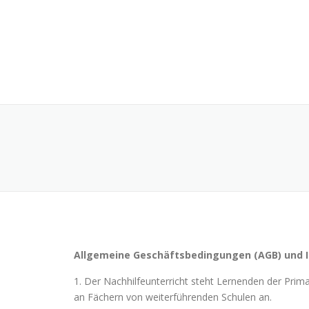
Skip
to
content
Allgemeine Geschäftsbedingungen (AGB) und I
1. Der Nachhilfeunterricht steht Lernenden der Primar
an Fächern von weiterführenden Schulen an.