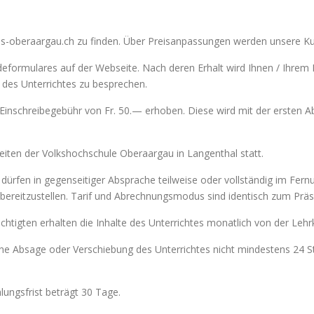
hs-oberaargau.ch zu finden. Über Preisanpassungen werden unsere Kun
eformulares auf der Webseite. Nach deren Erhalt wird Ihnen / Ihrem Ki
s des Unterrichtes zu besprechen.
 Einschreibegebühr von Fr. 50.— erhoben. Diese wird mit der ersten Ab
keiten der Volkshochschule Oberaargau in Langenthal statt.
 dürfen in gegenseitiger Absprache teilweise oder vollständig im Fern
ft bereitzustellen. Tarif und Abrechnungsmodus sind identisch zum Präs
htigten erhalten die Inhalte des Unterrichtes monatlich von der Lehr
eine Absage oder Verschiebung des Unterrichtes nicht mindestens 24 
lungsfrist beträgt 30 Tage.