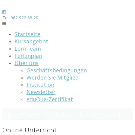
Skip
to
content
Tel.
062 922 88 20
Startseite
Kursangebot
LernTeam
Ferienplan
Über uns
Geschäftsbedingungen
Werden Sie Mitglied
Institution
Newsletter
eduQua-Zertifikat
Sprachen > Online Unterricht
Online Unterricht