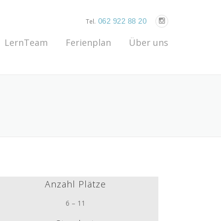
062 922 88 20
Tel.
LernTeam
Ferienplan
Über uns
Anzahl Plätze
6 – 11