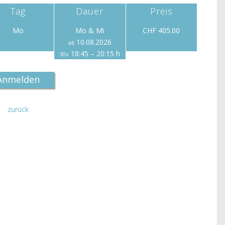
Tag
Dauer
Preis
Mo
Mo & Mi
CHF 405.00
10.08.2026
ab
18:45 – 20:15 h
30x
Anmelden
zurück