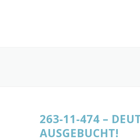
Skip
to
content
263-11-474 – DEU
AUSGEBUCHT!