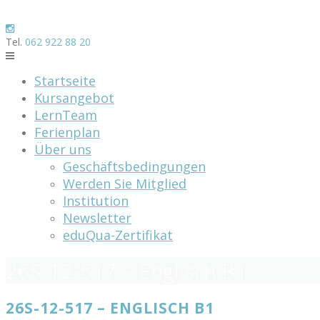
Skip
to
content
Tel.
062 922 88 20
Startseite
Kursangebot
LernTeam
Ferienplan
Über uns
Geschäftsbedingungen
Werden Sie Mitglied
Institution
Newsletter
eduQua-Zertifikat
26S-12-517 – Englisch B1
26S-12-517 – ENGLISCH B1