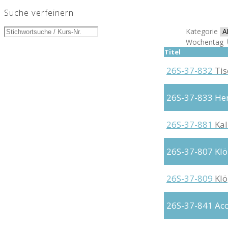
Suche verfeinern
Kategorie
Wochentag
Titel
26S-37-832
Tis
26S-37-833
He
26S-37-881
Kal
26S-37-807
Kl
26S-37-809
Kl
26S-37-841
Acc