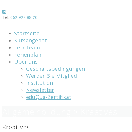
Skip
to
content
Tel.
062 922 88 20
Startseite
Kursangebot
LernTeam
Ferienplan
Über uns
Geschäftsbedingungen
Werden Sie Mitglied
Institution
Newsletter
eduQua-Zertifikat
Allgemeinbildung > Kreatives
Kreatives