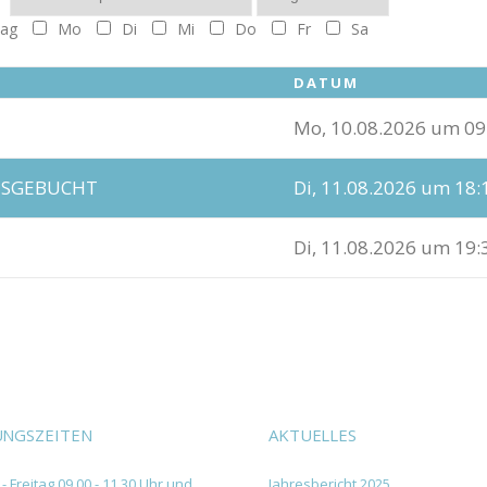
ag
Mo
Di
Mi
Do
Fr
Sa
DATUM
Mo, 10.08.2026 um 09
-AUSGEBUCHT
Di, 11.08.2026 um 18:
Di, 11.08.2026 um 19:
NGSZEITEN
AKTUELLES
- Freitag 09.00 - 11.30 Uhr und
Jahresbericht 2025