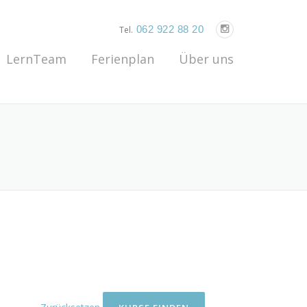
062 922 88 20
Tel.
LernTeam
Ferienplan
Über uns