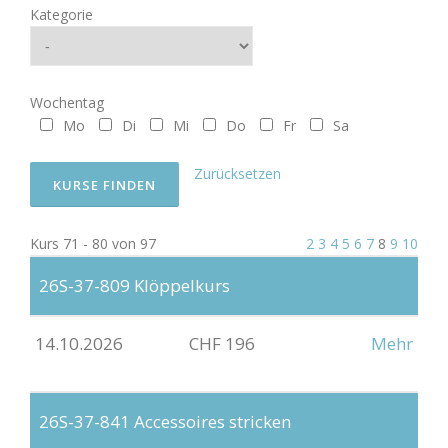
Kategorie
Wochentag
Mo
Di
Mi
Do
Fr
Sa
Zurücksetzen
Kurs 71 - 80 von 97
2
3
4
5
6
7
8
9
10
26S-37-809
Klöppelkurs
14.10.2026
CHF 196
Mehr
26S-37-841
Accessoires stricken